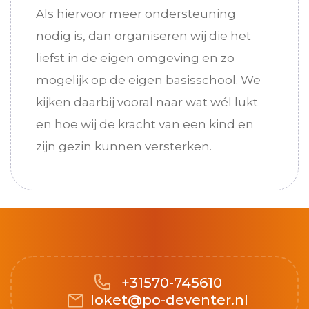
Als hiervoor meer ondersteuning
nodig is, dan organiseren wij die het
liefst in de eigen omgeving en zo
mogelijk op de eigen basisschool. We
kijken daarbij vooral naar wat wél lukt
en hoe wij de kracht van een kind en
zijn gezin kunnen versterken.
+31570-745610
loket@po-deventer.nl