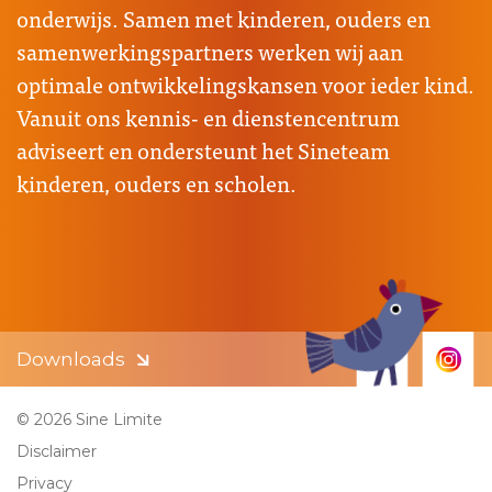
onderwijs. Samen met kinderen, ouders en
samenwerkingspartners werken wij aan
optimale ontwikkelingskansen voor ieder kind.
Vanuit ons kennis- en dienstencentrum
adviseert en ondersteunt het Sineteam
kinderen, ouders en scholen.
Downloads
© 2026 Sine Limite
Disclaimer
Privacy