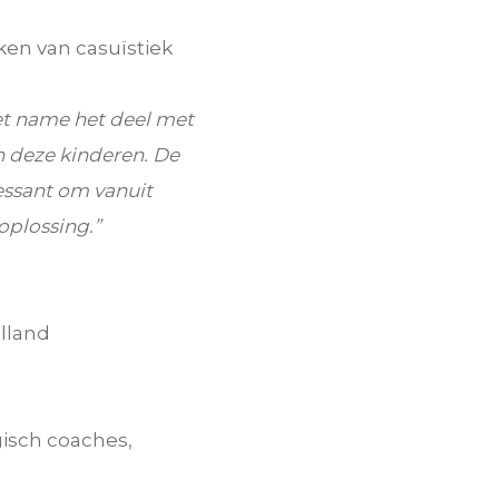
ken van casuïstiek
et name het deel met
 deze kinderen. De
essant om vanuit
oplossing.”
lland
sch coaches,