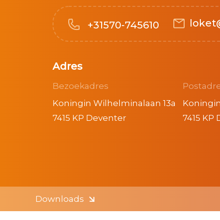
loket
+31570-745610
Adres
Bezoekadres
Postadr
Koningin Wilhelminalaan 13a
Koningin
7415 KP Deventer
7415 KP 
Downloads