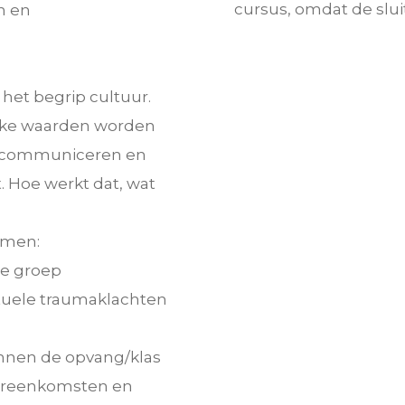
cursus, omdat de slui
n en
het begrip cultuur.
jke waarden worden
ef communiceren en
 Hoe werkt dat, wat
omen:
de groep
ntuele traumaklachten
innen de opvang/klas
vereenkomsten en