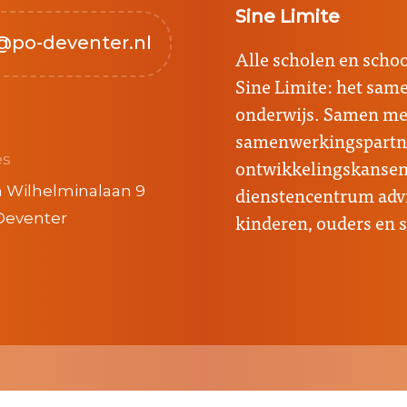
Sine Limite
@po-deventer.nl
Alle scholen en sch
Sine Limite: het sa
onderwijs. Samen met
samenwerkingspartne
es
ontwikkelingskansen 
dienstencentrum advi
 Wilhelminalaan 9
kinderen, ouders en 
Deventer