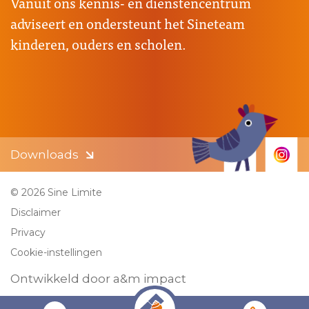
Vanuit ons kennis- en dienstencentrum
adviseert en ondersteunt het Sineteam
kinderen, ouders en scholen.
Downloads
© 2026 Sine Limite
Disclaimer
Privacy
Cookie-instellingen
Ontwikkeld door a&m impact