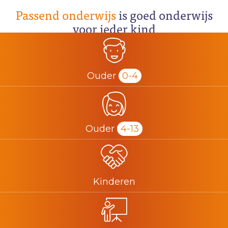
Passend onderwijs
is goed onderwijs
voor ieder kind
Ouder
0-4
Ouder
4-13
Kinderen