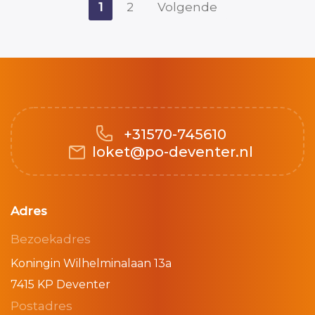
1
2
Volgende
+31570-745610
loket@po-deventer.nl
Adres
Bezoekadres
Koningin Wilhelminalaan 13a
7415 KP Deventer
Postadres