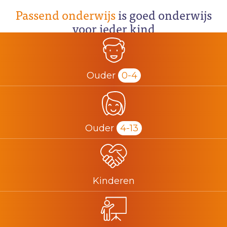
Passend onderwijs
is goed onderwijs
voor ieder kind
Ouder
0-4
Ouder
4-13
Kinderen