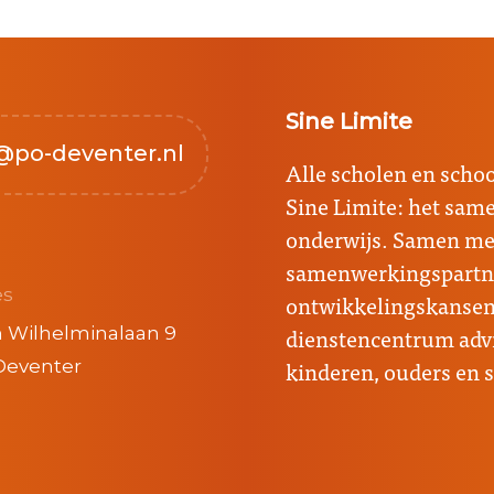
Sine Limite
@po-deventer.nl
Alle scholen en sch
Sine Limite: het sa
onderwijs. Samen met
samenwerkingspartne
es
ontwikkelingskansen 
dienstencentrum advi
 Wilhelminalaan 9
kinderen, ouders en 
Deventer