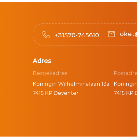
loket
+31570-745610
Adres
Bezoekadres
Postadr
Koningin Wilhelminalaan 13a
Koningin
7415 KP Deventer
7415 KP 