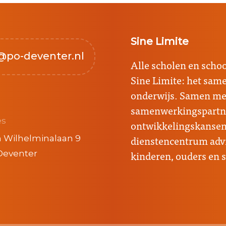
Sine Limite
@po-deventer.nl
Alle scholen en sch
Sine Limite: het sa
onderwijs. Samen met
samenwerkingspartne
es
ontwikkelingskansen 
dienstencentrum advi
 Wilhelminalaan 9
kinderen, ouders en 
Deventer