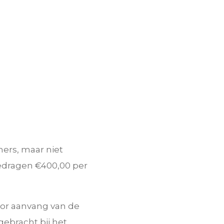
mers, maar niet
edragen €400,00 per
or aanvang van de
gebracht bij het