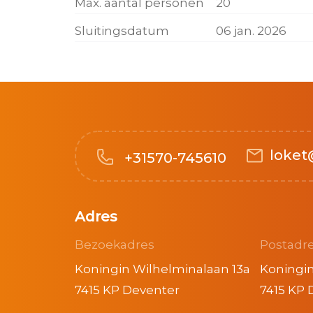
Max. aantal personen
20
Sluitingsdatum
06 jan. 2026
loket
+31570-745610
Adres
Bezoekadres
Postadr
Koningin Wilhelminalaan 13a
Koningin
7415 KP Deventer
7415 KP 