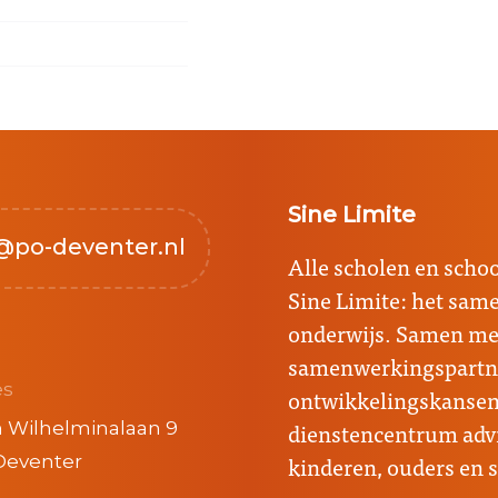
Sine Limite
@po-deventer.nl
Alle scholen en sch
Sine Limite: het sa
onderwijs. Samen met
samenwerkingspartne
es
ontwikkelingskansen 
dienstencentrum advi
 Wilhelminalaan 9
kinderen, ouders en 
Deventer