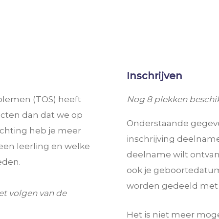
Inschrijven
oblemen (TOS) heeft
Nog 8 plekken beschi
ecten dan dat we op
Onderstaande gegeven
ichting heb je meer
inschrijving deelname
een leerling en welke
deelname wilt ontvan
eden.
ook je geboortedatum
worden gedeeld met d
et volgen van de
Het is niet meer moge