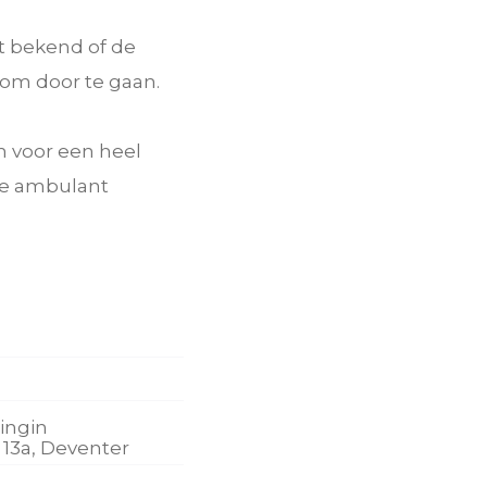
t bekend of de
om door te gaan.
n voor een heel
je ambulant
ningin
13a, Deventer