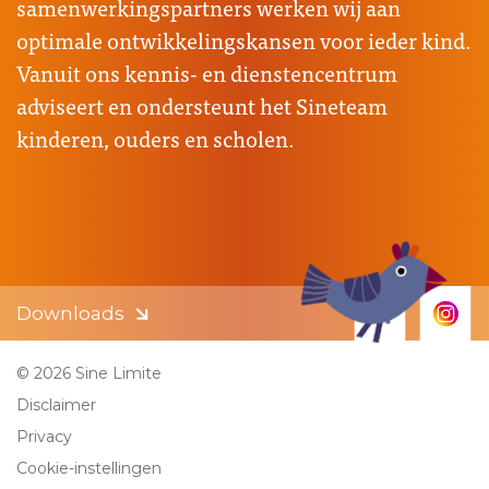
samenwerkingspartners werken wij aan
optimale ontwikkelingskansen voor ieder kind.
Vanuit ons kennis- en dienstencentrum
adviseert en ondersteunt het Sineteam
kinderen, ouders en scholen.
Downloads
© 2026 Sine Limite
Disclaimer
Privacy
Cookie-instellingen