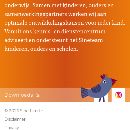
onderwijs. Samen met kinderen, ouders en
samenwerkingspartners werken wij aan
optimale ontwikkelingskansen voor ieder kind.
Vanuit ons kennis- en dienstencentrum
adviseert en ondersteunt het Sineteam
kinderen, ouders en scholen.
Downloads
© 2026 Sine Limite
Disclaimer
Privacy