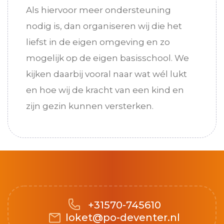
Als hiervoor meer ondersteuning
nodig is, dan organiseren wij die het
liefst in de eigen omgeving en zo
mogelijk op de eigen basisschool. We
kijken daarbij vooral naar wat wél lukt
en hoe wij de kracht van een kind en
zijn gezin kunnen versterken.
+31570-745610
loket@po-deventer.nl