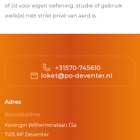
of (ii) voor eigen oefening, studie of gebruik
welk(e) niet strikt privé van aard is.
+31570-745610
loket@po-deventer.nl
Adres
Bezoekadres
Koningin Wilhelminalaan 13a
7415 KP Deventer