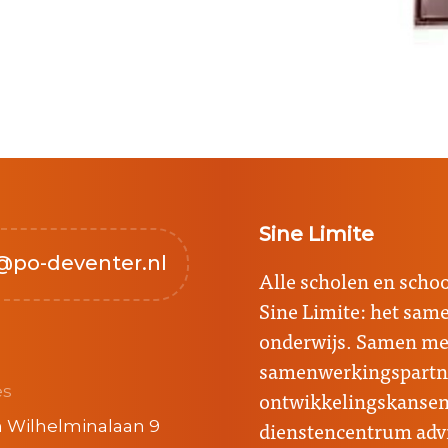
Sine Limite
@po-deventer.nl
Alle scholen en sch
Sine Limite: het sa
onderwijs. Samen met
samenwerkingspartne
es
ontwikkelingskansen 
dienstencentrum advi
 Wilhelminalaan 9