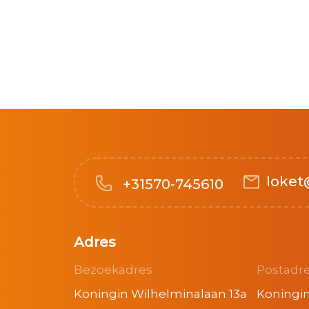
loket
+31570-745610
Adres
Bezoekadres
Postadr
Koningin Wilhelminalaan 13a
Koningin