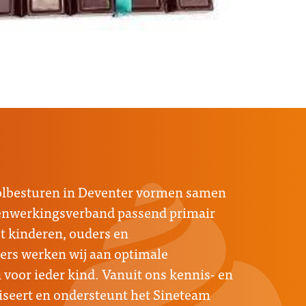
oolbesturen in Deventer vormen samen
menwerkingsverband passend primair
 kinderen, ouders en
rs werken wij aan optimale
voor ieder kind. Vanuit ons kennis- en
seert en ondersteunt het Sineteam