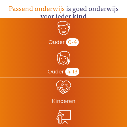
Passend onderwijs
is goed onderwijs
voor ieder kind
Ouder
0-4
Ouder
4-13
Kinderen