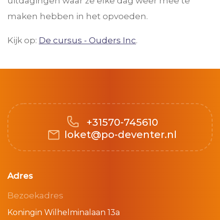
uitdagingen waar ze elke dag weer mee te
maken hebben in het opvoeden.
Kijk op:
De cursus - Ouders Inc
.
+31570-745610
loket@po-deventer.nl
Adres
Bezoekadres
Koningin Wilhelminalaan 13a