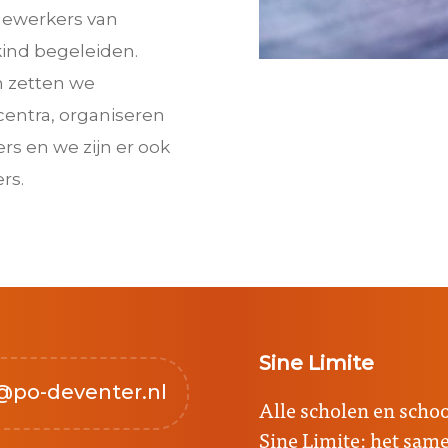
edewerkers van
ind begeleiden.
m zetten we
centra, organiseren
s en we zijn er ook
rs.
Sine Limite
@po-deventer.nl
Alle scholen en sch
Sine Limite: het sa