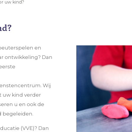
or uw kind?
nd?
 peuterspelen en
aar ontwikkeling? Dan
eerste
dienstencentrum. Wij
t uw kind verder
seren u en ook de
d begeleiden.
educatie (VVE)? Dan