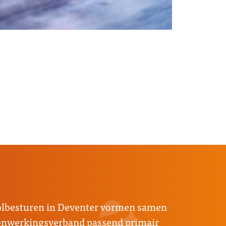
oolbesturen in Deventer vormen samen
menwerkingsverband passend primair