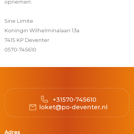
opnemen:
Sine Limite
Koningin Wilhelminalaan 13a
7415 KP Deventer
0570-745610
+31570-745610
loket@po-deventer.nl
Adres