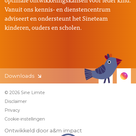
Vanuit ons kennis- en dienstencentrum
adviseert en ondersteunt het Sineteam
kinderen, ouders en scholen.
Downloads
© 2026 Sine Limite
Disclaimer
Privacy
Cookie-instellingen
Ontwikkeld door a&m impact