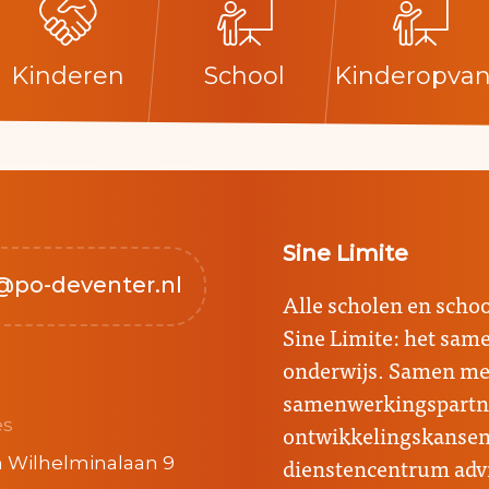
Kinderen
School
Kinderopva
Sine Limite
@po-deventer.nl
Alle scholen en sch
Sine Limite: het sa
onderwijs. Samen met
samenwerkingspartne
es
ontwikkelingskansen 
dienstencentrum advi
 Wilhelminalaan 9