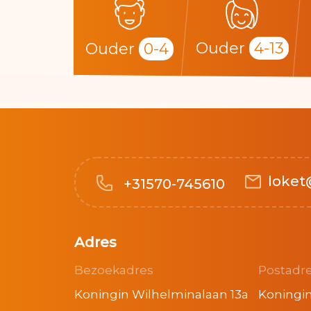
Ouder
4-13
Ouder
0-4
loket
+31570-745610
Adres
Bezoekadres
Postadr
Koningin Wilhelminalaan 13a
Koningin