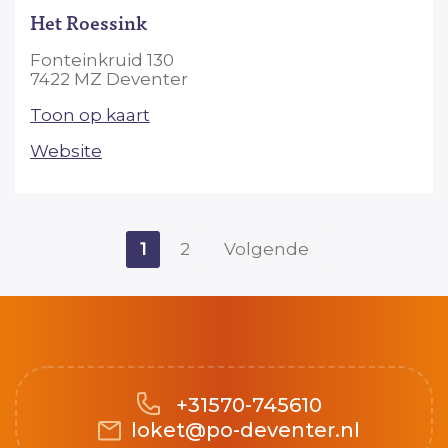
Het Roessink
Fonteinkruid 130
7422 MZ Deventer
Toon op kaart
Website
1
2
Volgende
+31570-745610
loket@po-deventer.nl