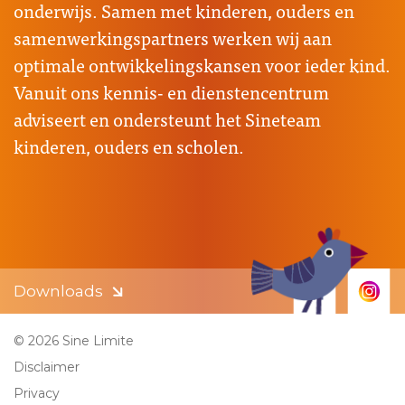
onderwijs. Samen met kinderen, ouders en
samenwerkingspartners werken wij aan
optimale ontwikkelingskansen voor ieder kind.
Vanuit ons kennis- en dienstencentrum
adviseert en ondersteunt het Sineteam
kinderen, ouders en scholen.
Downloads
© 2026 Sine Limite
Disclaimer
Privacy