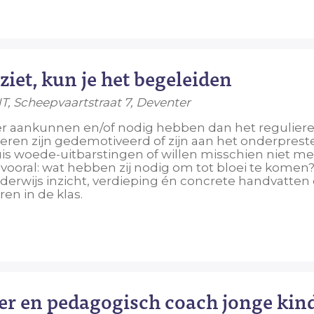
ziet, kun je het begeleiden
NT, Scheepvaartstraat 7, Deventer
eer aankunnen en/of nodig hebben dan het reguliere 
deren zijn gedemotiveerd of zijn aan het onderprest
is woede-uitbarstingen of willen misschien niet me
vooral: wat hebben zij nodig om tot bloei te komen?
nderwijs inzicht, verdieping én concrete handvatte
en in de klas.
der en pedagogisch coach jonge kin