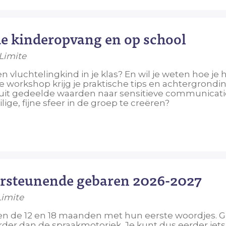
de kinderopvang en op school
 Limite
n vluchtelingkind in je klas? En wil je weten hoe je
e workshop krijg je praktische tips en achtergrond
uit gedeelde waarden naar sensitieve communicatie.
ige, fijne sfeer in de groep te creëren?
rsteunende gebaren 2026-2027
Limite
n de 12 en 18 maanden met hun eerste woordjes. G
der dan de spraakmotoriek. Je kunt dus eerder iets 