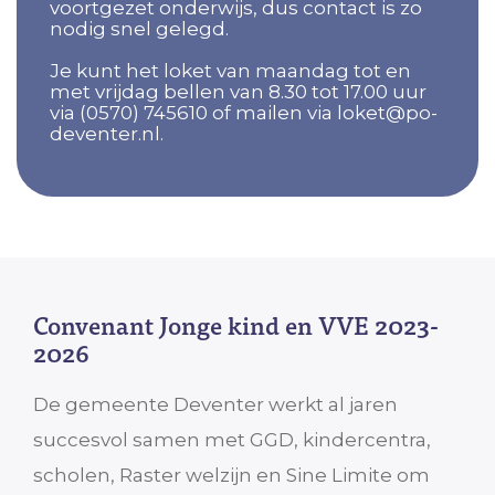
voortgezet onderwijs, dus contact is zo
nodig snel gelegd.
Je kunt het loket van maandag tot en
met vrijdag bellen van 8.30 tot 17.00 uur
via (0570) 745610 of mailen via loket@po-
deventer.nl.
Convenant Jonge kind en VVE 2023-
2026
De gemeente Deventer werkt al jaren
succesvol samen met GGD, kindercentra,
scholen, Raster welzijn en Sine Limite om