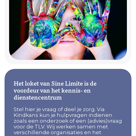
Het loket van Sine Limite is de
voordeur van het kennis- en
dienstencentrum
Stel hier je vraag of deel je zorg. Via
Kindkans kun je hulpvragen indienen
zoals een onderzoek of een (advies)vraag
voor de TLV. Wij werken samen met
verschillende organisaties en het