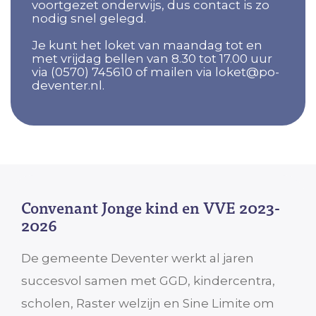
voortgezet onderwijs, dus contact is zo
nodig snel gelegd.
Je kunt het loket van maandag tot en
met vrijdag bellen van 8.30 tot 17.00 uur
via (0570) 745610 of mailen via loket@po-
deventer.nl.
Convenant Jonge kind en VVE 2023-
2026
De gemeente Deventer werkt al jaren
succesvol samen met GGD, kindercentra,
scholen, Raster welzijn en Sine Limite om