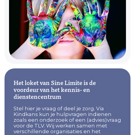
Het loket van Sine Limite is de
voordeur van het kennis- en
dienstencentrum
Stel hier je vraag of deel je zorg. Via
Kindkans kun je hulpvragen indienen
zoals een onderzoek of een (advies)vraag
voor de TLV. Wij werken samen met
verschillende organisaties en het