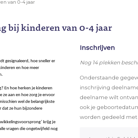
en van 0-4 jaar
 bij kinderen van 0-4 jaar
Inschrijven
 gesignaleerd, hoe sneller er
Nog 14 plekken beschi
kinderen en hoe meer
n.
Onderstaande gegeven
inschrijving deelname
g? En hoe herken je kinderen
e ze aan en hoe zorg je ervoor
deelname wilt ontvan
isschien wel de belangrijkste
ook je geboortedatum
r dat ze hun bijzondere
worden gedeeld met d
twikkelingsvoorsprong’ krijg je
le vragen die ongetwijfeld nog