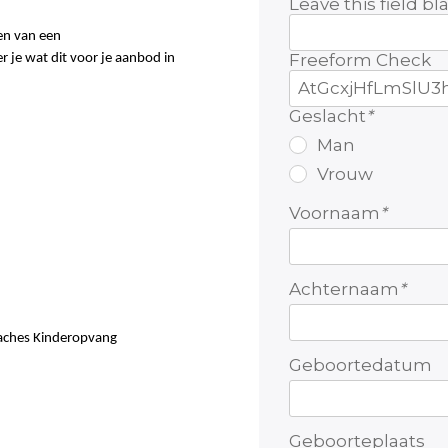
Leave this field bl
ren van een
Freeform Check
 je wat dit voor je aanbod in
Geslacht
*
Man
Vrouw
Voornaam
*
Achternaam
*
aches Kinderopvang
Geboortedatum
Geboorteplaats