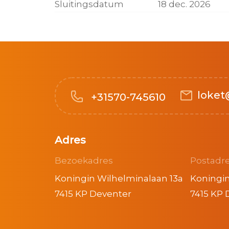
Sluitingsdatum
18 dec. 2026
loket
+31570-745610
Adres
Bezoekadres
Postadr
Koningin Wilhelminalaan 13a
Koningin
7415 KP Deventer
7415 KP 