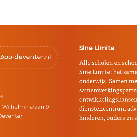
Sine Limite
@po-deventer.nl
Alle scholen en sch
Sine Limite: het sa
onderwijs. Samen met
samenwerkingspartne
es
ontwikkelingskansen 
dienstencentrum advi
 Wilhelminalaan 9
kinderen, ouders en 
Deventer